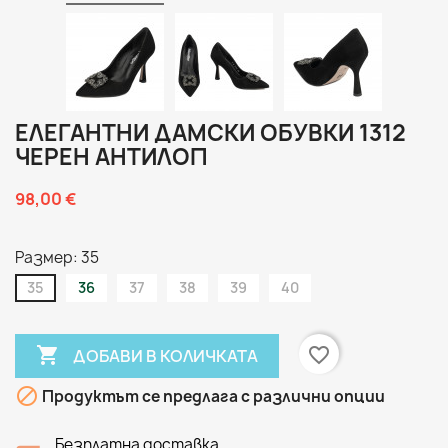
ЕЛЕГАНТНИ ДАМСКИ ОБУВКИ 1312
ЧЕРЕН АНТИЛОП
98,00 €
Размер: 35
35
36
37
38
39
40

favorite_border
ДОБАВИ В КОЛИЧКАТА

Продуктът се предлага с различни опции
Безплатна доставка