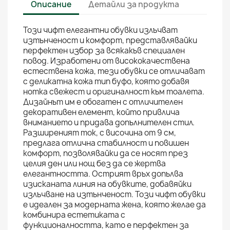
Описание
Детайли за продукта
Този чифт елегантни обувки излъчват
изтънченост и комфорт, представлявайки
перфектен избор за всякакъв специален
повод. Изработени от висококачествена
естествена кожа, тези обувки се отличават
с деликатна кожа тип буфо, която добавя
нотка свежест и оригиналност към тоалета.
Дизайнът им е обогатен с отличителен
декоративен елемент, който привлича
вниманието и придава допълнителен стил.
Разширеният ток, с височина от 9 см,
предлага отлична стабилност и повишен
комфорт, позволявайки да се носят през
целия ден или нощ без да се жертва
елегантността. Острият връх допълва
изисканата линия на обувките, добавяйки
излъчване на изтънченост. Този чифт обувки
е идеален за модерната жена, която желае да
комбинира естетиката с
функционалността, като е перфектен за