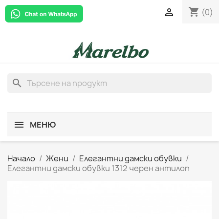
shopping_cart

(0)
search
МЕНЮ
Начало
Жени
Елегантни дамски обувки
Елегантни дамски обувки 1312 черен антилоп