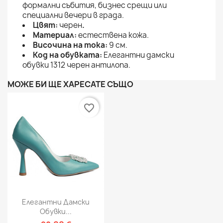
формални събития, бизнес срещи или
специални вечери в града.
Цвят:
черен
.
Материал:
естествена кожа.
Височина на тока:
9 см.
Код на обувката:
Елегантни дамски
обувки 1312 черен антилопа.
МОЖЕ БИ ЩЕ ХАРЕСАТЕ СЪЩО
favorite_border
Елегантни Дамски
Обувки...