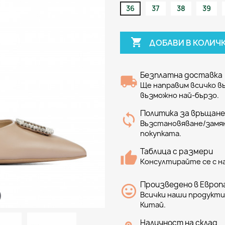
36
37
38
39

ДОБАВИ В КОЛИЧ
Безплатна доставка
Ще направим всичко 
възможно най-бързо.
Политика за връщане
Възстановяване/замян
покупката.
Таблица с размери
Консултирайте се с н
Произведено в Европа
Всички наши продукти 
Китай.
Наличност на склад