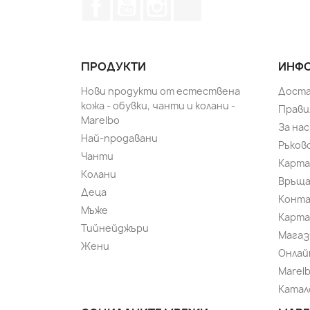
Facebook
YouTube
Instagram Feed
TikTok
ПРОДУКТИ
ИНФО
Нови продукти от естествена
Доста
кожа - обувки, чанти и колани -
Прави
Marelbo
За нас
Най-продавани
Ръков
Чанти
Карта
Колани
Връща
Деца
Конт
Мъже
Карта
Тийнейджъри
Магаз
Жени
Онлай
Marel
Катал