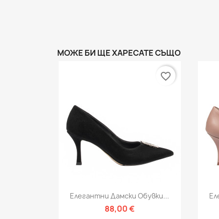
МОЖЕ БИ ЩЕ ХАРЕСАТЕ СЪЩО
favorite_border
Бърз преглед

Елегантни Дамски Обувки...
Ел
88,00 €