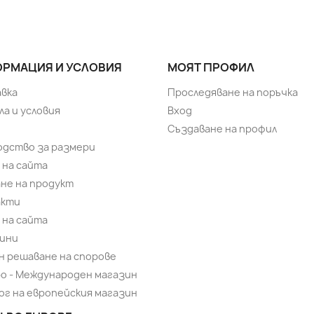
РМАЦИЯ И УСЛОВИЯ
МОЯТ ПРОФИЛ
вка
Проследяване на поръчка
ла и условия
Вход
Създаване на профил
одство за размери
 на сайта
не на продукт
акти
 на сайта
ини
н решаване на спорове
bo - Международен магазин
ог на европейския магазин