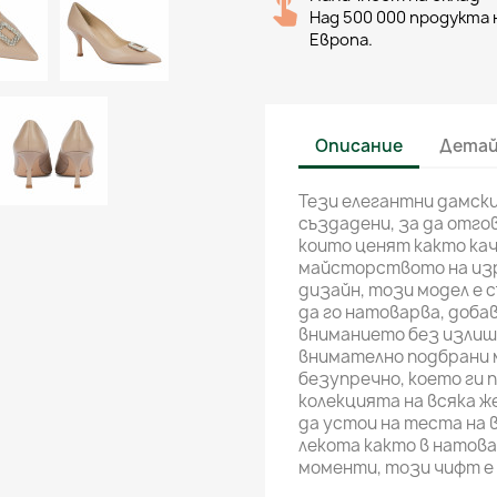
Над 500 000 продукта н
Европа.
Описание
Детай
Тези елегантни дамски 
създадени, за да отго
които ценят както ка
майсторството на изр
дизайн, този модел е с
да го натоварва, доба
вниманието без излиш
внимателно подбрани 
безупречно, което ги 
колекцията на всяка ж
да устои на теста на 
лекота както в натова
моменти, този чифт е 