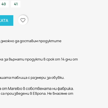
40
41
favorite_border
КАТА
възможно да доставим продуктите
а за върнати продукти в срок от 14 дни от
ашата таблица с размери за обувки.
 от Marelbo в собствената ни фабрика.
са произведени в Европа. Не внасяме от