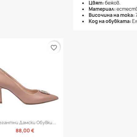
Цвят:
бежов.
Материал:
естеств
Височина на тока:
7
Код на обувката:
Ел
favorite_border
Бърз преглед

егантни Дамски Обувки...
88,00 €