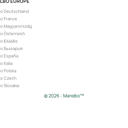
LBO EUROPE
bo Deutschland
o France
bo Magyarország
o Österreich
o Ελλάδα
bo България
bo España
 Italia
o Polska
bo Czech
o Slovakia
© 2026 - Marelbo™