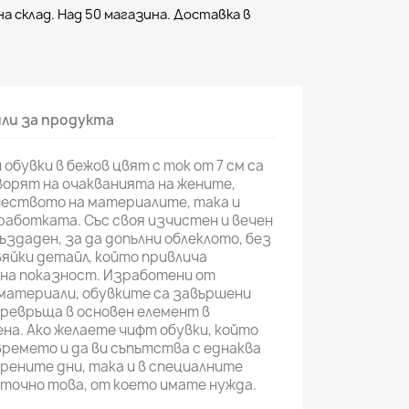
а склад. Над 50 магазина. Доставка в
ли за продукта
обувки в бежов цвят с ток от 7 см са
ворят на очакванията на жените,
чеството на материалите, така и
аботката. Със своя изчистен и вечен
ъздаден, за да допълни облеклото, без
вяйки детайл, който привлича
на показност. Изработени от
материали, обувките са завършени
превръща в основен елемент в
ена. Ако желаете чифт обувки, който
времето и да ви съпътства с еднаква
рените дни, така и в специалните
точно това, от което имате нужда.