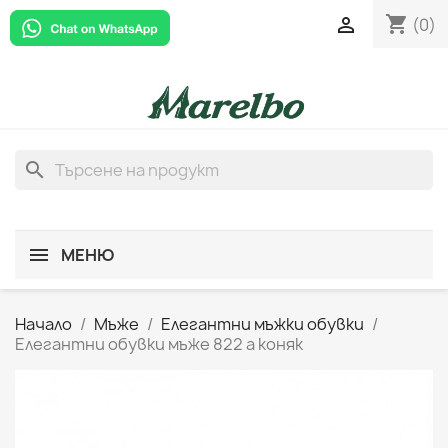
shopping_cart

(0)
search
МЕНЮ
Начало
Мъже
Елегантни мъжки обувки
Елегантни обувки мъже 822 a коняк