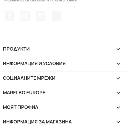
Можете да се отпишете по всяко време.
Facebook
YouTube
Instagram Feed
TikTok
ПРОДУКТИ

ИНФОРМАЦИЯ И УСЛОВИЯ

СОЦИАЛНИТЕ МРЕЖИ

MARELBO EUROPE

МОЯТ ПРОФИЛ

ИНФОРМАЦИЯ ЗА МАГАЗИНА
keyboard_arrow_down