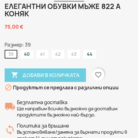
ЕЛЕГАНТНИ ОБУВКИ МЪЖЕ 822 A
КОНЯК
75,00 €
Размер: 39
39
40
41
42
43
44

favorite_border
ДОБАВИ В КОЛИЧКАТА

Продуктът се предлага с различни опции
Безплатна доставка
Ще направим всичко възможно да доставим
продуктите възможно най-бързо.
Политика за връщане
Възстановяване/замяна за върнати продукти в