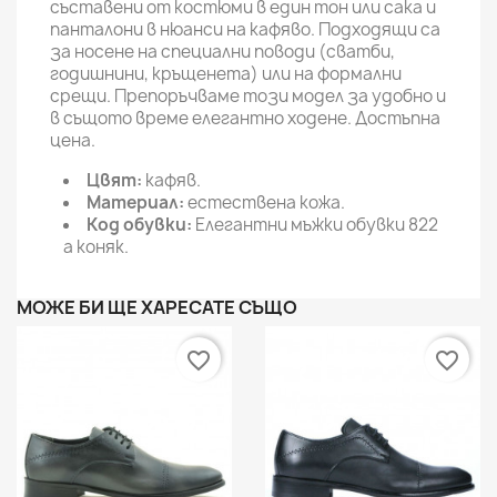
съставени от костюми в един тон или сака и
панталони в нюанси на кафяво. Подходящи са
за носене на специални поводи (сватби,
годишнини, кръщенета) или на формални
срещи. Препоръчваме този модел за удобно и
в същото време елегантно ходене. Достъпна
цена.
Цвят:
кафяв.
Материал:
естествена кожа.
Код обувки:
Елегантни мъжки обувки 822
a коняк.
МОЖЕ БИ ЩЕ ХАРЕСАТЕ СЪЩО
favorite_border
favorite_border