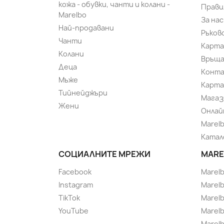
кожа - обувки, чанти и колани -
Прави
Marelbo
За нас
Най-продавани
Ръков
Чанти
Карта
Колани
Връща
Деца
Конт
Мъже
Карта
Тийнейджъри
Магаз
Жени
Онлай
Marel
Катал
СОЦИАЛНИТЕ МРЕЖИ
MARE
Facebook
Marel
Instagram
Marelb
TikTok
Marel
YouTube
Marelb
Marelb