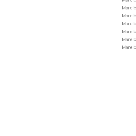
Marel
Marel
Marelbo
Marelb
Marel
Marelb