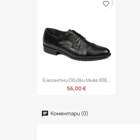
favorite_border
Бърз преглед

Елегантни Обувки Мъже 838...
56,00 €
Коментари (0)