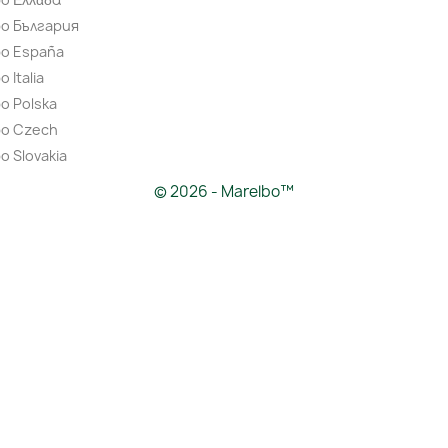
bo България
bo España
 Italia
o Polska
bo Czech
o Slovakia
© 2026 - Marelbo™