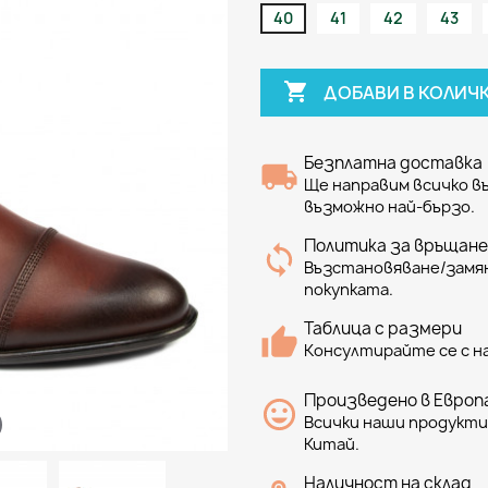
40
41
42
43

ДОБАВИ В КОЛИЧ
Безплатна доставка
Ще направим всичко 
възможно най-бързо.
Политика за връщане
Възстановяване/замян
покупката.
Таблица с размери
Консултирайте се с н
Произведено в Европа
Всички наши продукти 
Китай.
Наличност на склад