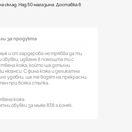
а склад. Над 50 магазина. Доставка в
ли за продукта
ъж и от гардероба не трябва да ти
 обувки, идваме в помощта ти с
твена кожа, който ще допълни
ви нюанси. С фина кожа и деликатна
но удобни, ще те водят на прекрасни
тен при всяка стъпка.
вена кожа.
тни обувки за мъже 838 a коняк.