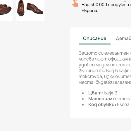
Над 500 000 продукта н
Европа.
Описание
Детай
Защото си елегантен м
липсва чифт официални
удобен модел от естес
външния ти вид в кафя
текстура, изключител
места, бъдейки елеган
Цвят:
кафяв.
Материал:
естест
Код обувки:
Елеган