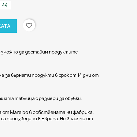
44
favorite_border
КАТА
възможно да доставим продуктите
а за върнати продукти в срок от 14 дни от
ашата таблица с размери за обувки.
 от Marelbo в собствената ни фабрика.
са произведени в Европа. Не внасяме от