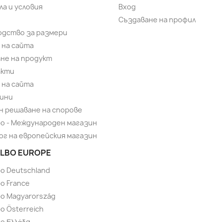
ла и условия
Вход
Създаване на профил
одство за размери
 на сайта
не на продукт
акти
 на сайта
ини
н решаване на спорове
bo - Международен магазин
ог на европейския магазин
LBO EUROPE
bo Deutschland
o France
bo Magyarország
o Österreich
o Ελλάδα