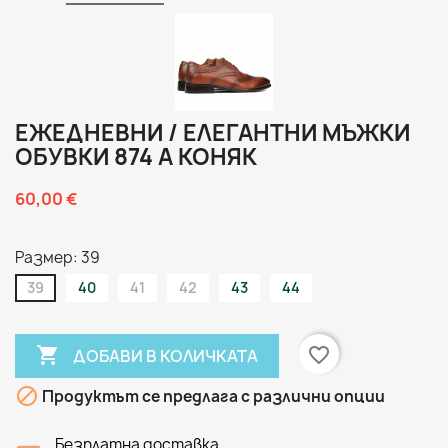
ЕЖЕДНЕВНИ / ЕЛЕГАНТНИ МЪЖКИ
ОБУВКИ 874 А КОНЯК
60,00 €
Размер: 39
39
40
41
42
43
44

favorite_border
ДОБАВИ В КОЛИЧКАТА

Продуктът се предлага с различни опции
Безплатна доставка