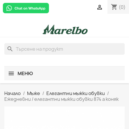
shopping_cart

(0)
search
МЕНЮ
Начало
Мъже
Елегантни мъжки обувки
Ежедневни / елегантни мъжки обувки 874 а коняк