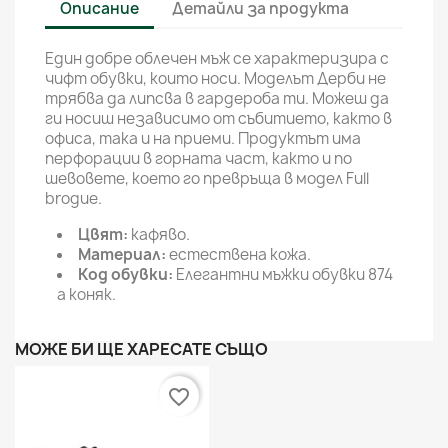
Описание
Детайли за продукта
Един добре облечен мъж се характеризира с
чифт обувки, които носи. Моделът Дерби не
трябва да липсва в гардероба ти. Можеш да
ги носиш независимо от събитието, както в
офиса, така и на приеми. Продуктът има
перфорации в горната част, както и по
шевовете, което го превръща в модел Full
brogue.
Цвят:
кафяво.
Материал:
естествена кожа.
Код обувки:
Елегантни мъжки обувки 874
a коняк.
МОЖЕ БИ ЩЕ ХАРЕСАТЕ СЪЩО
favorite_border