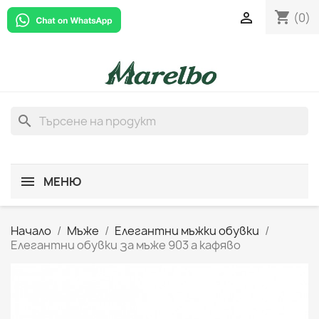
shopping_cart

(0)
search
МЕНЮ
Начало
Мъже
Елегантни мъжки обувки
Елегантни обувки за мъже 903 а кафяво