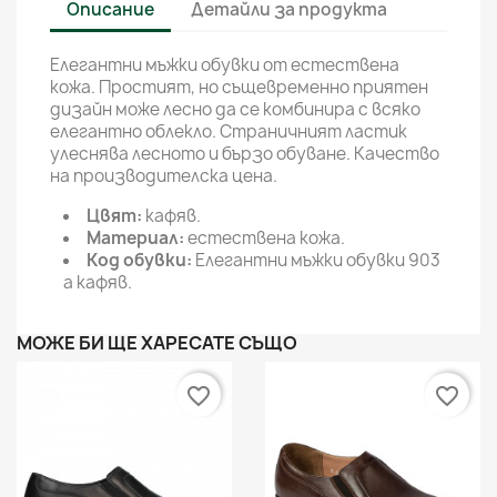
Описание
Детайли за продукта
Елегантни мъжки обувки от естествена
кожа. Простият, но същевременно приятен
дизайн може лесно да се комбинира с всяко
елегантно облекло. Страничният ластик
улеснява лесното и бързо обуване. Качество
на производителска цена.
Цвят:
кафяв.
Материал:
естествена кожа.
Код обувки:
Елегантни мъжки обувки 903
a кафяв.
МОЖЕ БИ ЩЕ ХАРЕСАТЕ СЪЩО
favorite_border
favorite_border