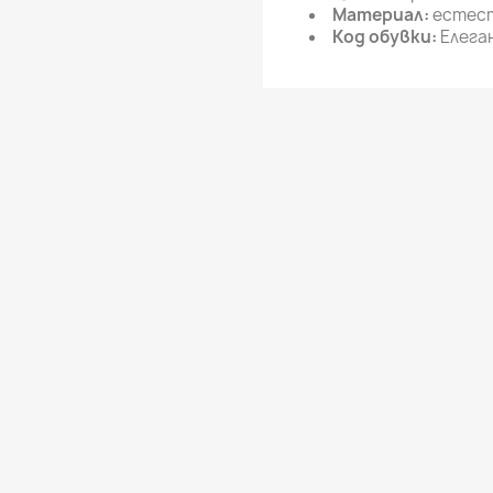
Материал:
естест
Код обувки:
Елега