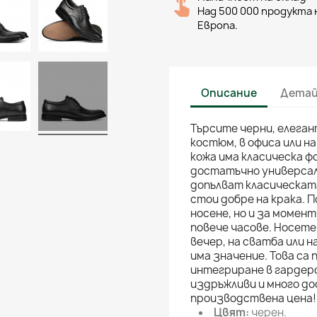
Над 500 000 продукта н
Европа.
Описание
Детай
Търсите черни, елеган
костюм, в офиса или н
кожа има класическа фо
достатъчно универсал
допълват класическата
стои добре на крака.
носене, но и за момен
повече часове. Носете 
вечер, на сватба или 
има значение. Това са 
интегриране в гардеро
издръжливи и много до
производствена цена!
Цвят:
черен.