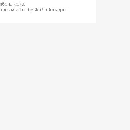
вена кожа.
нтни мъжки обувки 930m черен.