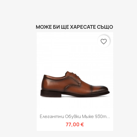
МОЖЕ БИ ЩЕ ХАРЕСАТЕ СЪЩО
favorite_border
Бърз преглед

Елегантни Обувки Мъже 930m...
77,00 €