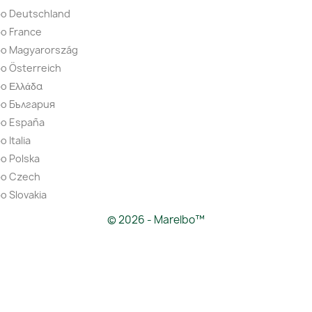
bo Deutschland
o France
bo Magyarország
o Österreich
o Ελλάδα
bo България
bo España
 Italia
o Polska
bo Czech
o Slovakia
© 2026 - Marelbo™