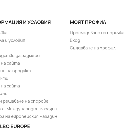
РМАЦИЯ И УСЛОВИЯ
МОЯТ ПРОФИЛ
вка
Проследяване на поръчка
ла и условия
Вход
Създаване на профил
одство за размери
 на сайта
не на продукт
акти
 на сайта
ини
н решаване на спорове
bo - Международен магазин
ог на европейския магазин
LBO EUROPE