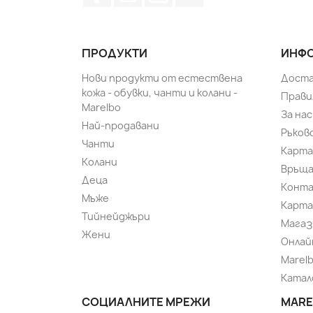
ПРОДУКТИ
ИНФО
Нови продукти от естествена
Доста
кожа - обувки, чанти и колани -
Прави
Marelbo
За нас
Най-продавани
Ръков
Чанти
Карта
Колани
Връща
Деца
Конт
Мъже
Карта
Тийнейджъри
Магаз
Жени
Онлай
Marel
Катал
СОЦИАЛНИТЕ МРЕЖИ
MARE