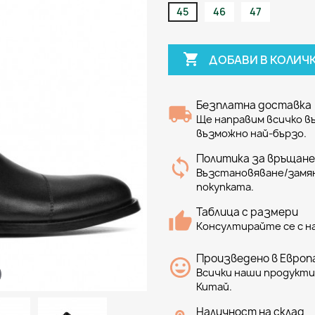
45
46
47

ДОБАВИ В КОЛИЧ
Безплатна доставка
Ще направим всичко 
възможно най-бързо.
Политика за връщане
Възстановяване/замян
покупката.
Таблица с размери
Консултирайте се с н
Произведено в Европа
Всички наши продукти 
Китай.
Наличност на склад