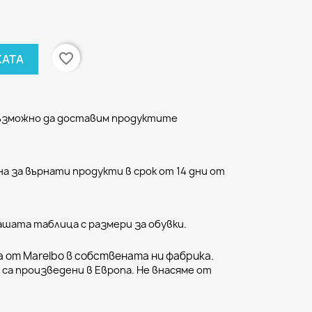
favorite_border
КАТА
възможно да доставим продуктите
а за върнати продукти в срок от 14 дни от
ашата таблица с размери за обувки.
 от Marelbo в собствената ни фабрика.
са произведени в Европа. Не внасяме от