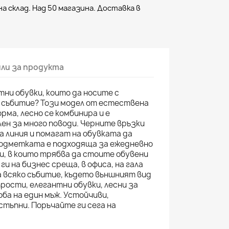
а склад. Над 50 магазина. Доставка в
ли за продукта
тни обувки, които да носите с
а събитие? Този модел от естествена
рма, лесно се комбинира и е
ен за много поводи. Черните връзки
 линия и помагат на обувката да
 Подметката е подходяща за ежедневно
ти, в които трябва да стоите обувени
ги на бизнес среща, в офиса, на гала
на всяко събитие, където външният вид
прости, елегантни обувки, лесни за
ба на един мъж. Устойчиви,
стъпни. Поръчайте ги сега на