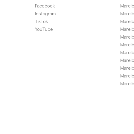
Facebook
Marel
Instagram
Marelb
TikTok
Marel
YouTube
Marelb
Marelb
Marel
Marel
Marelbo
Marelb
Marel
Marelb