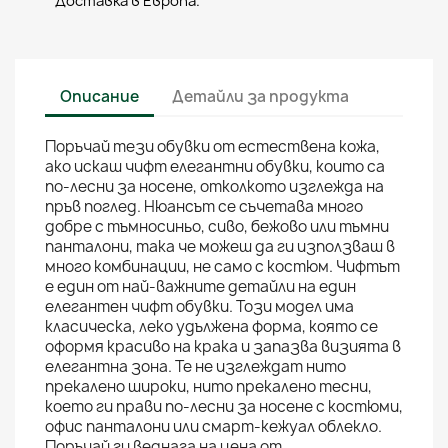
Доставка в Европа.
Описание
Детайли за продукта
Поръчай тези обувки от естествена кожа,
ако искаш чифт елегантни обувки, които са
по-лесни за носене, отколкото изглежда на
пръв поглед. Нюансът се съчетава много
добре с тъмносиньо, сиво, бежово или тъмни
панталони, така че можеш да ги използваш в
много комбинации, не само с костюм. Чифтът
е един от най-важните детайли на един
елегантен чифт обувки. Този модел има
класическа, леко удължена форма, която се
оформя красиво на крака и запазва визията в
елегантна зона. Те не изглеждат нито
прекалено широки, нито прекалено тесни,
което ги прави по-лесни за носене с костюми,
офис панталони или смарт-кежуал облекло.
Поръчай ги веднага на цена от