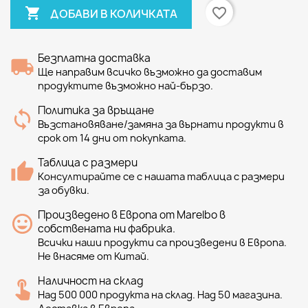

favorite_border
ДОБАВИ В КОЛИЧКАТА
Безплатна доставка
Ще направим всичко възможно да доставим
продуктите възможно най-бързо.
Политика за връщане
Възстановяване/замяна за върнати продукти в
срок от 14 дни от покупката.
Таблица с размери
Консултирайте се с нашата таблица с размери
за обувки.
Произведено в Европа от Marelbo в
собствената ни фабрика.
Всички наши продукти са произведени в Европа.
Не внасяме от Китай.
Наличност на склад
Над 500 000 продукта на склад. Над 50 магазина.