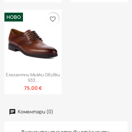
НОВО
favorite_border
Елегантни Мъжки Обувки
933...
75,00 €
Коментари (0)
В момента няма отзиви от клиенти.