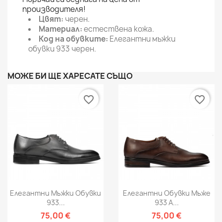
производителя!
Цвят:
черен.
Материал:
естествена кожа.
Код на обувките:
Елегантни мъжки
обувки 933 черен.
МОЖЕ БИ ЩЕ ХАРЕСАТЕ СЪЩО
favorite_border
favorite_border
Елегантни Мъжки Обувки
Елегантни Обувки Мъже
933...
933 A...
75,00 €
75,00 €