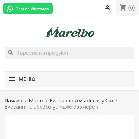
shopping_cart

(0)
search
МЕНЮ
Начало
Мъже
Елегантни мъжки обувки
Елегантни обувки за мъже 933 черен