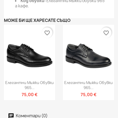
Код обувки:
Елегантни мъжки обувки 965
а кафе.
МОЖЕ БИ ЩЕ ХАРЕСАТЕ СЪЩО
favorite_border
favorite_border
Елегантни Мъжки Обувки
Елегантни Мъжки Обувки
965...
965...
75,00 €
75,00 €
Коментари (0)