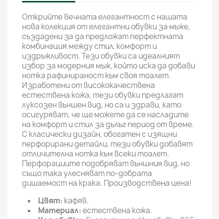
Открийте вечната елегантност с нашата
нова колекция от елегантни обувки за мъже,
създадени за да предложат перфектната
комбинация между стил, комфорт и
издръжливост. Тези обувки са идеалният
избор за модерния мъж, който иска да добави
нотка рафинираност към своя тоалет.
Изработени от висококачествена
естествена кожа, тези обувки предлагат
луксозен външен вид, но са и здрави, като
осигуряват, че ще можете да се насладите
на комфорт и стил за дълъг период от време.
С класически дизайн, обогатен с изящни
перфорирани детайли, тези обувки добавят
отличителна нотка към всеки тоалет.
Перфорациите подобряват външния вид, но
също така улесняват по-добрата
дишаемост на крака. Производствена цена!
Цвят:
кафяв.
Материал:
естествена кожа.