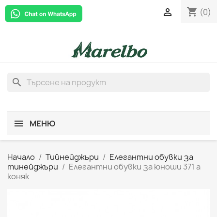
shopping_cart

(0)
search
МЕНЮ
Начало
Тийнейджъри
Елегантни обувки за
тинейджъри
Елегантни обувки за юноши 371 a
коняк