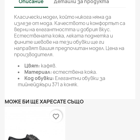
Описание
Детайли за продукта
Класически модел, който никога няма да
излезе от мода. Качеството и комфортът са
верни на елегантността и добрия вкус.
Естествената кожа, леката подметка и
фините шевове на тези обувки ще ги
направят вашия предпочитан модел. Цена на
производителя.
Цвят:
кафяв.
Материал:
естествена кожа.
Код обувки:
Елегантни обувки за
тийнейджъри 371 а коняк.
МОЖЕ БИ ЩЕ ХАРЕСАТЕ СЪЩО
favorite_border