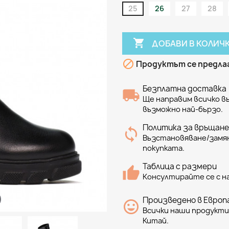
25
26
27
28

ДОБАВИ В КОЛИЧ

Продуктът се предлаг
Безплатна доставка
Ще направим всичко 
възможно най-бързо.
Политика за връщане
Възстановяване/замян
покупката.
Таблица с размери
Консултирайте се с н
Произведено в Европа
Всички наши продукти 
Китай.