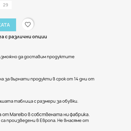
29
favorite_border
КАТА
а с различни опции
възможно да доставим продуктите
а за върнати продукти в срок от 14 дни от
ашата таблица с размери за обувки.
 от Marelbo в собствената ни фабрика.
са произведени в Европа. Не внасяме от