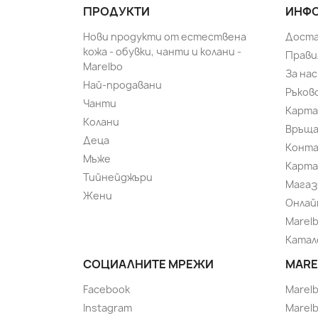
ПРОДУКТИ
ИНФО
Нови продукти от естествена
Доста
кожа - обувки, чанти и колани -
Прави
Marelbo
За нас
Най-продавани
Ръков
Чанти
Карта
Колани
Връща
Деца
Конт
Мъже
Карта
Тийнейджъри
Магаз
Жени
Онлай
Marel
Катал
СОЦИАЛНИТЕ МРЕЖИ
MARE
Facebook
Marel
Instagram
Marelb