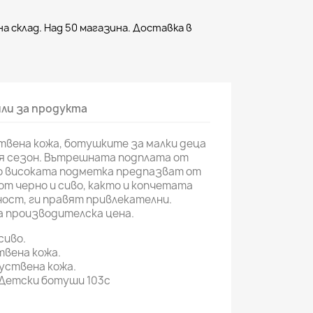
а склад. Над 50 магазина. Доставка в
ли за продукта
вена кожа, ботушките за малки деца
ия сезон. Вътрешната подплата от
ко високата подметка предпазват от
т черно и сиво, както и копчетата
ост, ги правят привлекателни.
а производителска цена.
сиво.
вена кожа.
уствена кожа.
Детски ботуши 103c