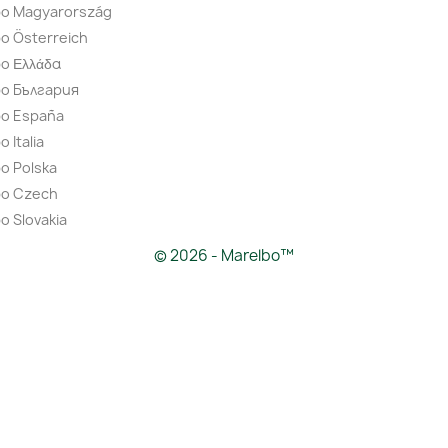
bo Magyarország
o Österreich
o Ελλάδα
bo България
bo España
 Italia
o Polska
bo Czech
o Slovakia
© 2026 - Marelbo™