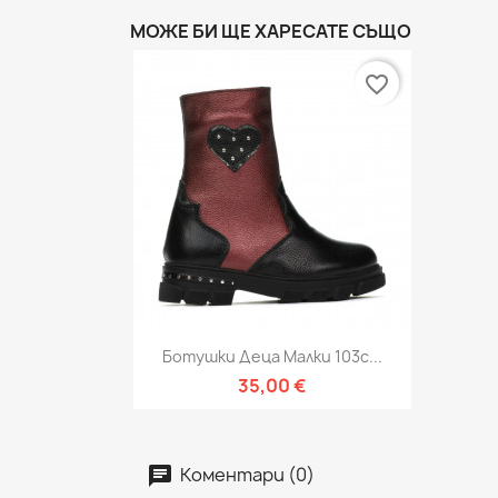
МОЖЕ БИ ЩЕ ХАРЕСАТЕ СЪЩО
favorite_border
Бърз преглед

Ботушки Деца Малки 103c...
35,00 €
Коментари (0)