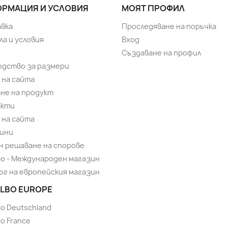
РМАЦИЯ И УСЛОВИЯ
МОЯТ ПРОФИЛ
вка
Проследяване на поръчка
ла и условия
Вход
Създаване на профил
одство за размери
 на сайта
не на продукт
акти
 на сайта
ини
н решаване на спорове
bo - Международен магазин
ог на европейския магазин
LBO EUROPE
bo Deutschland
o France