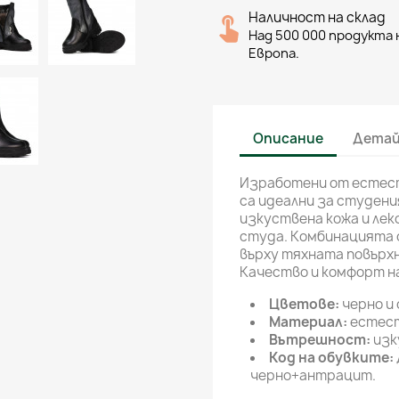
Наличност на склад
Над 500 000 продукта н
Европа.
Описание
Детай
Изработени от естест
са идеални за студен
изкуствена кожа и ле
студа. Комбинацията о
върху тяхната повърхн
Качество и комфорт н
Цветове:
черно и 
Материал:
естест
Вътрешност:
изк
Код на обувките:
черно+антрацит.