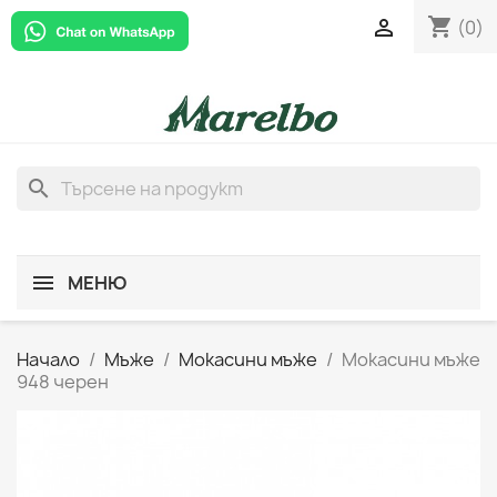
shopping_cart

(0)
search
МЕНЮ
Начало
Мъже
Мокасини мъже
Мокасини мъже
948 черен