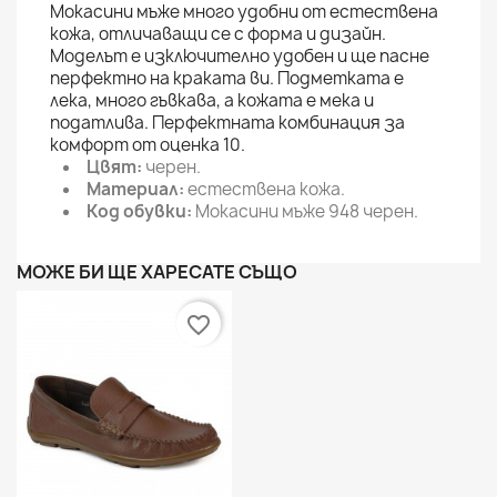
Мокасини мъже много удобни от естествена
кожа, отличаващи се с форма и дизайн.
Моделът е изключително удобен и ще пасне
перфектно на краката ви. Подметката е
лека, много гъвкава, а кожата е мека и
податлива. Перфектната комбинация за
комфорт от оценка 10.
Цвят:
черен.
Материал:
естествена кожа.
Код обувки:
Мокасини мъже 948 черен.
МОЖЕ БИ ЩЕ ХАРЕСАТЕ СЪЩО
favorite_border