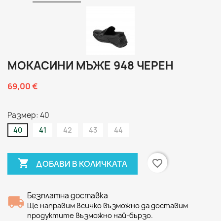
МОКАСИНИ МЪЖЕ 948 ЧЕРЕН
69,00 €
Размер: 40
40
41
42
43
44

favorite_border
ДОБАВИ В КОЛИЧКАТА
Безплатна доставка
Ще направим всичко възможно да доставим
продуктите възможно най-бързо.