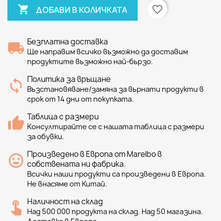

favorite_border
ДОБАВИ В КОЛИЧКАТА
Безплатна доставка
Ще направим всичко възможно да доставим
продуктите възможно най-бързо.
Политика за връщане
Възстановяване/замяна за върнати продукти в
срок от 14 дни от покупката.
Таблица с размери
Консултирайте се с нашата таблица с размери
за обувки.
Произведено в Европа от Marelbo в
собствената ни фабрика.
Всички наши продукти са произведени в Европа.
Не внасяме от Китай.
Наличност на склад
Над 500 000 продукта на склад. Над 50 магазина.