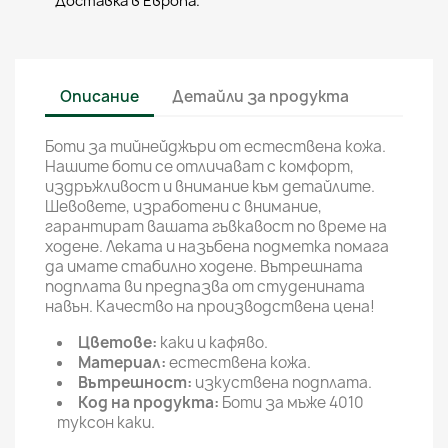
Доставка в Европа.
Описание
Детайли за продукта
Боти за тийнейджъри от естествена кожа.
Нашите боти се отличават с комфорт,
издръжливост и внимание към детайлите.
Шевовете, изработени с внимание,
гарантират вашата гъвкавост по време на
ходене. Леката и назъбена подметка помага
да имате стабилно ходене. Вътрешната
подплата ви предпазва от студенината
навън. Качество на производствена цена!
Цветове:
каки и кафяво.
Материал:
естествена кожа.
Вътрешност:
изкуствена подплата.
Код на продукта:
Боти за мъже 4010
туксон каки.