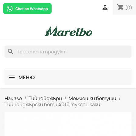
shopping_cart

(0)
search
МЕНЮ
Начало
Тийнейджъри
Момчешки ботуши
Тийнейджърски боти 4010 туксон каки