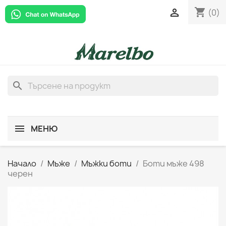
shopping_cart

(0)
search
МЕНЮ
Начало
Мъже
Мъжки боти
Боти мъже 498
черен