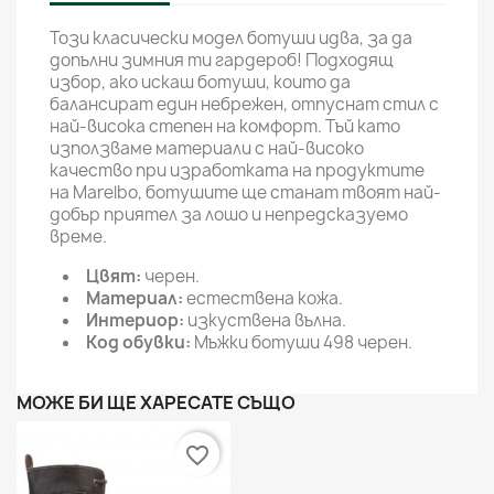
Този класически модел ботуши идва, за да
допълни зимния ти гардероб! Подходящ
избор, ако искаш ботуши, които да
балансират един небрежен, отпуснат стил с
най-висока степен на комфорт. Тъй като
използваме материали с най-високо
качество при изработката на продуктите
на Marelbo, ботушите ще станат твоят най-
добър приятел за лошо и непредсказуемо
време.
Цвят:
черен.
Материал:
естествена кожа.
Интериор:
изкуствена вълна.
Код обувки:
Мъжки ботуши 498 черен.
МОЖЕ БИ ЩЕ ХАРЕСАТЕ СЪЩО
favorite_border