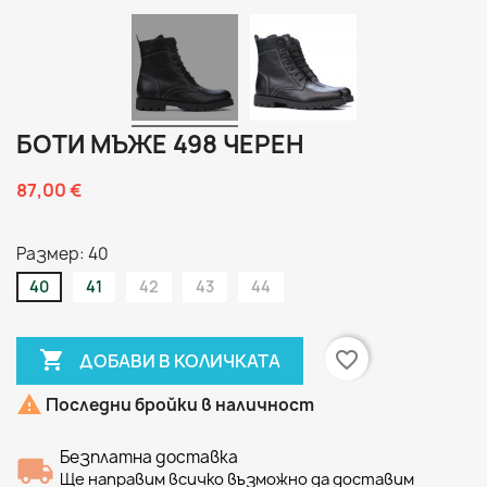
БОТИ МЪЖЕ 498 ЧЕРЕН
87,00 €
Размер: 40
40
41
42
43
44

favorite_border
ДОБАВИ В КОЛИЧКАТА

Последни бройки в наличност
Безплатна доставка
Ще направим всичко възможно да доставим