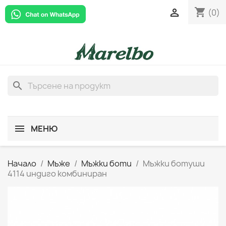
shopping_cart

(0)
search
МЕНЮ
Начало
Мъже
Мъжки боти
Мъжки ботуши
4114 индиго комбиниран