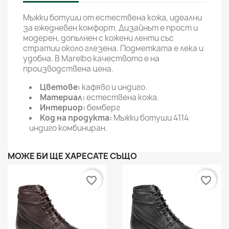
Мъжки ботуши от естествена кожа, идеални
за ежедневен комфорт. Дизайнът е прост и
модерен, допълнен с кожени ленти със
стратии около глезена. Подметката е лека и
удобна. В Marelbo качеството е на
производствена цена.
Цветове:
кафяво и индиго.
Материал:
естествена кожа.
Интериор:
бемберг
Код на продукта:
Мъжки ботуши 4114
индиго комбиниран.
МОЖЕ БИ ЩЕ ХАРЕСАТЕ СЪЩО
favorite_border
favorite_border