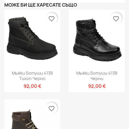
МОЖЕ БИ ЩЕ ХАРЕСАТЕ СЪЩО
favorite_border
favorite_border
Мъжки Ботуши 4138
Мъжки Ботуши 4138
Tuxon Черно
Черни
92,00 €
92,00 €
favorite_border