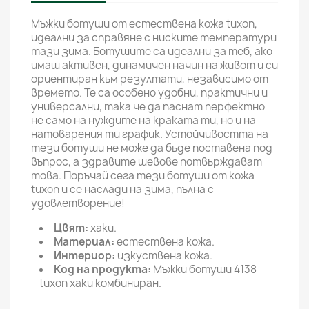
Мъжки ботуши от естествена кожа tuxon,
идеални за справяне с ниските температури
тази зима. Ботушите са идеални за теб, ако
имаш активен, динамичен начин на живот и си
ориентиран към резултати, независимо от
времето. Те са особено удобни, практични и
универсални, така че да паснат перфектно
не само на нуждите на краката ти, но и на
натоварения ти график. Устойчивостта на
тези ботуши не може да бъде поставена под
въпрос, а здравите шевове потвърждават
това. Поръчай сега тези ботуши от кожа
tuxon и се наслади на зима, пълна с
удовлетворение!
Цвят:
хаки.
Материал:
естествена кожа.
Интериор:
изкуствена кожа.
Код на продукта:
Мъжки ботуши 4138
tuxon хаки комбиниран.