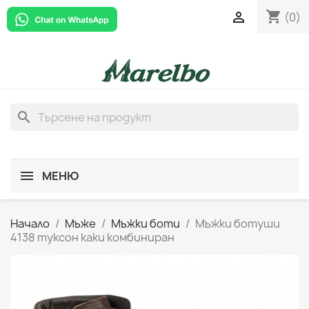
shopping_cart

(0)
search
МЕНЮ
Начало
Мъже
Мъжки боти
Мъжки ботуши
4138 туксон каки комбиниран