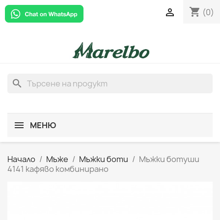
shopping_cart

(0)
search
МЕНЮ
Начало
Мъже
Мъжки боти
Мъжки ботуши
4141 кафяво комбинирано