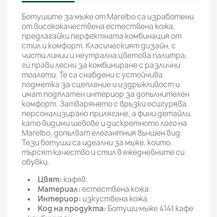
Ботушите за мъже от Marelbo са изработени
от висококачествена естествена кожа,
предлагайки перфектната комбинация от
стил и комфорт. Класическият дизайн, с
чисти линии и неутрална цветова палитра,
ги прави лесни за комбиниране с различни
тоалети. Те са снабдени с устойчива
подметка за сцепление и издръжливост и
имат подплатен интериор за допълнителен
комфорт. Затварянето с връзки осигурява
персонализирано прилягане, а фини детайли,
като видими шевове и дискретното лого на
Marelbo, допълват елегантния външен вид.
Тези ботуши са идеални за мъже, които
търсят качество и стил в ежедневните си
обувки.
Цвят:
кафяв.
Материал:
естествена кожа.
Интериор:
изкуствена кожа.
Код на продукта:
Ботуши мъже 4141 кафе