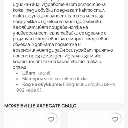
изискан вид. Изработени от естествена
кожа, тези обувки предлагат както стил,
така и функционалност, като са лесни за
поддръжка и изключително издръжливи.
Кафявият цвят придава нотка на
универсалност, съчетавайки се идеално с
различни ежедневни или смарт-ежедневни
облекла. Удобната подметка и
ергономичният дизайн осигуряват приятно
носене през целия ден. Идеални за мъже,
които ценят както качеството, така и
стила.
Цвят:
кафяв.
Материал:
естествена кожа.
Код на обувките:
Ежедневни обувки мъже
902 кафе 01.
МОЖЕ БИ ЩЕ ХАРЕСАТЕ СЪЩО
favorite_border
favorite_border