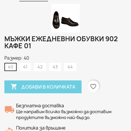
МЪЖКИ ЕЖЕДНЕВНИ ОБУВКИ 902
КАФЕ 01
Размер: 40
40
41
42
43
44

favorite_border
ДОБАВИ В КОЛИЧКАТА
Безплатна доставка
Ще направим всичко възможно да доставим
продуктите възможно най-бързо.
Политика за връщане