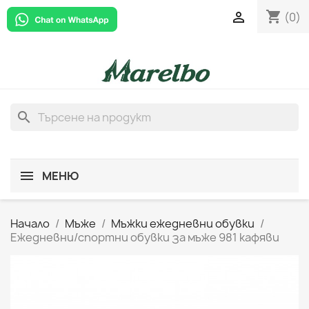
shopping_cart

(0)
search
МЕНЮ
Начало
Мъже
Мъжки ежедневни обувки
Ежедневни/спортни обувки за мъже 981 кафяви