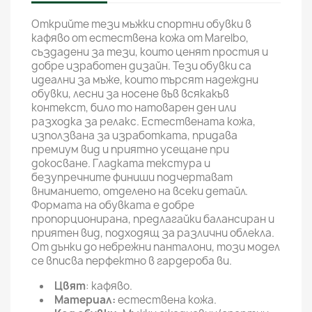
Открийте тези мъжки спортни обувки в
кафяво от естествена кожа от Marelbo,
създадени за тези, които ценят простия и
добре изработен дизайн. Тези обувки са
идеални за мъже, които търсят надеждни
обувки, лесни за носене във всякакъв
контекст, било то натоварен ден или
разходка за релакс. Естествената кожа,
използвана за изработката, придава
премиум вид и приятно усещане при
докосване. Гладката текстура и
безупречните финиши подчертават
вниманието, отделено на всеки детайл.
Формата на обувката е добре
пропорционирана, предлагайки балансиран и
приятен вид, подходящ за различни облекла.
От дънки до небрежни панталони, този модел
се вписва перфектно в гардероба ви.
Цвят
: кафяво.
Материал:
естествена кожа.