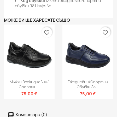
Код обувки:
Мъжки ежедневни/спортни
обувки 981 кафяво.
МОЖЕ БИ ЩЕ ХАРЕСАТЕ СЪЩО
favorite_border
favorite_border
Мъжки Всекидневни/
Ежедневни/спортни
Спортни...
Обувки За...
75,00 €
75,00 €
Коментари (0)