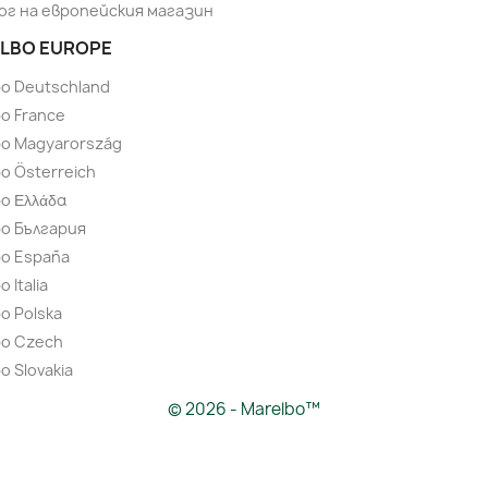
ог на европейския магазин
LBO EUROPE
bo Deutschland
o France
bo Magyarország
o Österreich
o Ελλάδα
bo България
bo España
 Italia
o Polska
bo Czech
o Slovakia
© 2026 - Marelbo™