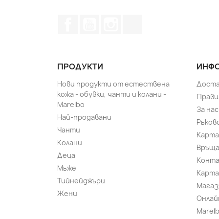
Facebook
YouTube
Instagram Feed
TikTok
ПРОДУКТИ
ИНФО
Нови продукти от естествена
Доста
кожа - обувки, чанти и колани -
Прави
Marelbo
За нас
Най-продавани
Ръков
Чанти
Карта
Колани
Връща
Деца
Конт
Мъже
Карта
Тийнейджъри
Магаз
Жени
Онлай
Marel