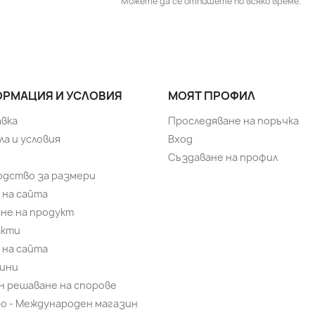
Можете да се отпишете по всяко време.
РМАЦИЯ И УСЛОВИЯ
МОЯТ ПРОФИЛ
вка
Проследяване на поръчка
ла и условия
Вход
Създаване на профил
одство за размери
 на сайта
не на продукт
акти
 на сайта
ини
н решаване на спорове
bo - Международен магазин