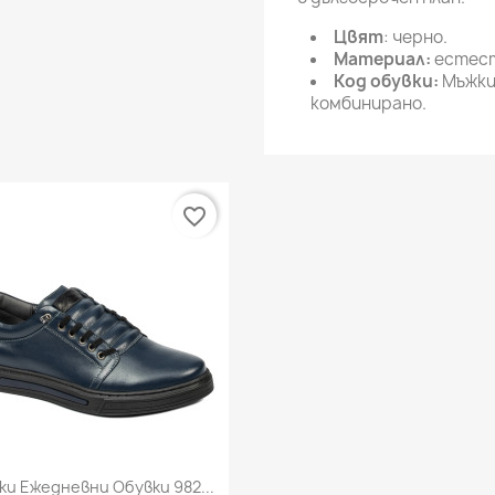
Цвят
: черно.
Материал:
естест
Код обувки:
Мъжки
комбинирано.
favorite_border
Бърз преглед

ки Ежедневни Обувки 982...