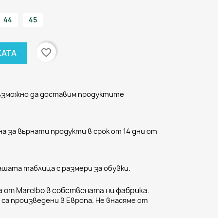
44
45
favorite_border
КАТА
възможно да доставим продуктите
а за върнати продукти в срок от 14 дни от
ашата таблица с размери за обувки.
 от Marelbo в собствената ни фабрика.
са произведени в Европа. Не внасяме от