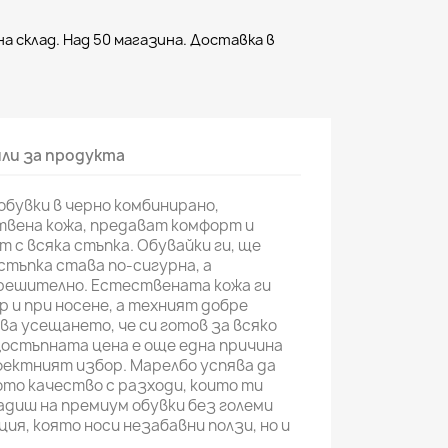
а склад. Над 50 магазина. Доставка в
ли за продукта
обувки в черно комбинирано,
вена кожа, предават комфорт и
 с всяка стъпка. Обувайки ги, ще
стъпка става по-сигурна, а
решително. Естествената кожа ги
р и при носене, а техният добре
ва усещането, че си готов за всяко
остъпната цена е още една причина
фектният избор. Марелбо успява да
то качество с разходи, които ти
адиш на премиум обувки без големи
ция, която носи незабавни ползи, но и