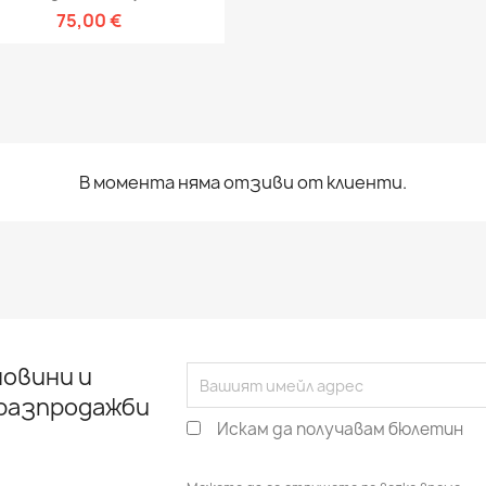
75,00 €
В момента няма отзиви от клиенти.
овини и
 разпродажби
Искам да получавам бюлетин