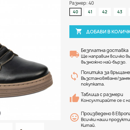
Размер: 40
40
41
42
43

ДОБАВИ В КОЛИЧ
Безплатна доставка
Ще направим всичко 
възможно най-бързо.
Политика за връщане
Възстановяване/замян
покупката.
Таблица с размери
Консултирайте се с н
Произведено в Европа
Всички наши продукти 
Китай.