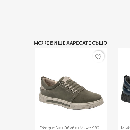
МОЖЕ БИ ЩЕ ХАРЕСАТЕ СЪЩО
favorite_border
Бърз преглед

Ежедневни Обувки Мъже 982...
Мъж