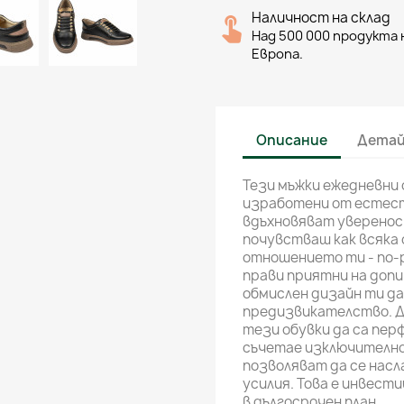
Наличност на склад
Над 500 000 продукта н
Европа.
Описание
Детай
Тези мъжки ежедневни 
изработени от естест
вдъхновяват увереност
почувстваш как всяка 
отношението ти - по-
прави приятни на допи
обмислен дизайн ти да
предизвикателство. Д
тези обувки да са пер
съчетае изключително
позволяват да се насл
усилия. Това е инвести
в дългосрочен план.