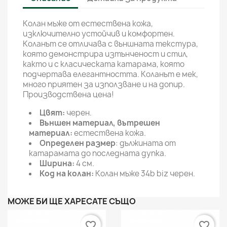
Колан мъже от естествена кожа,
изключително устойчив и комфортен.
Коланът се отличава с външната текстура,
която демонстрира изтънченост и стил,
както и с класическата катарама, която
подчертава елегантността. Коланът е мек,
много приятен за използване и на допир.
Производствена цена!
Цвят:
черен.
Външен материал, вътрешен
материал:
естествена кожа.
Определен размер
: дължината от
катарамата до последната дупка.
Ширина:
4 см.
Код на колан:
Колан мъже 34b biz черен.
МОЖЕ БИ ЩЕ ХАРЕСАТЕ СЪЩО
favorite_border
favorite_border