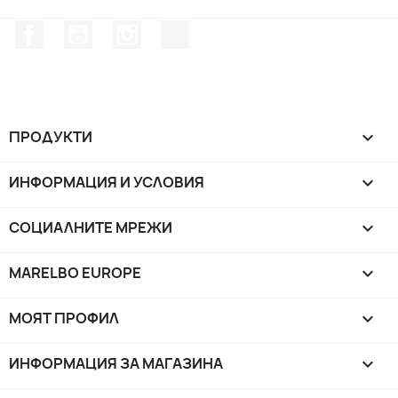
Facebook
YouTube
Instagram Feed
TikTok
ПРОДУКТИ

ИНФОРМАЦИЯ И УСЛОВИЯ

СОЦИАЛНИТЕ МРЕЖИ

MARELBO EUROPE

МОЯТ ПРОФИЛ

ИНФОРМАЦИЯ ЗА МАГАЗИНА
keyboard_arrow_down