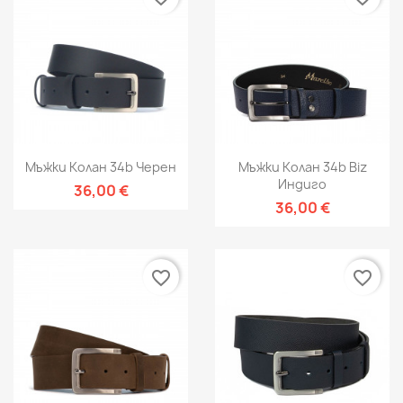
Мъжки Колан 34b Черен
Мъжки Колан 34b Biz
Индиго
36,00 €
36,00 €
favorite_border
favorite_border