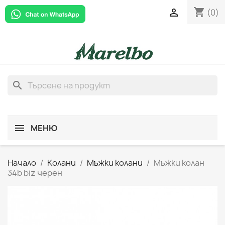
shopping_cart

(0)
search
МЕНЮ
Начало
Колани
Мъжки колани
Мъжки колан
34b biz черен