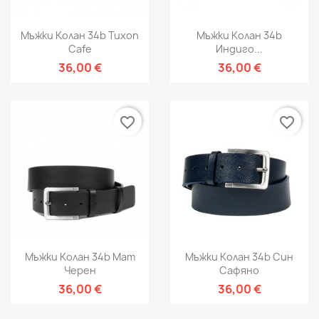
Мъжки Колан 34b Tuxon
Мъжки Колан 34b
Cafe
Индиго...
36,00 €
36,00 €
favorite_border
favorite_border
Мъжки Колан 34b Мат
Мъжки Колан 34b Син
Черен
Сафяно
36,00 €
36,00 €