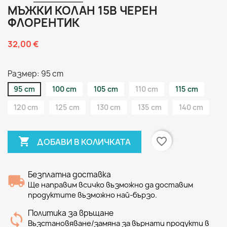
МЪЖКИ КОЛАН 15B ЧЕРЕН
ФЛОРЕНТИК
32,00 €
Размер: 95 cm
95 cm
100 cm
105 cm
110 cm
115 cm
120 cm
125 cm
130 cm
135 cm
140 cm

favorite_border
ДОБАВИ В КОЛИЧКАТА
Безплатна доставка
Ще направим всичко възможно да доставим
продуктите възможно най-бързо.
Политика за връщане
Възстановяване/замяна за върнати продукти в