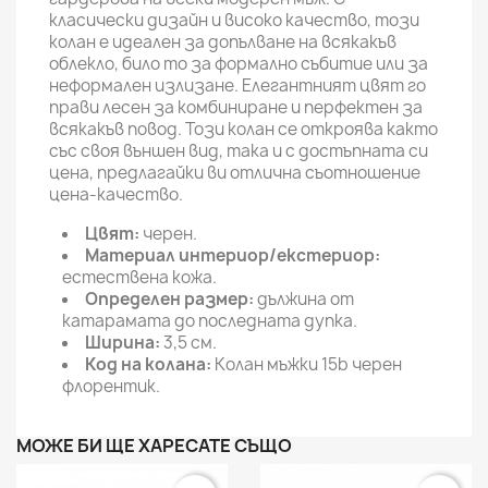
класически дизайн и високо качество, този
колан е идеален за допълване на всякакъв
облекло, било то за формално събитие или за
неформален излизане. Елегантният цвят го
прави лесен за комбиниране и перфектен за
всякакъв повод. Този колан се откроява както
със своя външен вид, така и с достъпната си
цена, предлагайки ви отлична съотношение
цена-качество.
Цвят:
черен.
Материал интериор/екстериор:
естествена кожа.
Определен размер:
дължина от
катарамата до последната дупка.
Ширина:
3,5 см.
Код на колана:
Колан мъжки 15b черен
флорентик.
МОЖЕ БИ ЩЕ ХАРЕСАТЕ СЪЩО