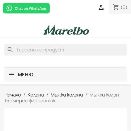
shopping_cart

(0)
search
МЕНЮ
Начало
Колани
Мъжки колани
Мъжки колан
15b черен флорентик