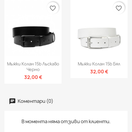
favorite_border
favorite_border
Мъжки Колан 15b Лъскаво
Мъжки Колан 15b Бял
Черно
32,00 €
32,00 €
Коментари (0)
В момента няма отзиви от клиенти.