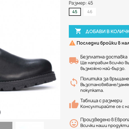
Размер: 45
45
46

ДОБАВИ В КОЛИЧ

Последни бройки в н
Безплатна доставка
Ще направим всичко 
възможно най-бързо.
Политика за връщане
Възстановяване/замян
покупката.
Таблица с размери
Консултирайте се с н
Произведено в Европа
Всички наши продукти 