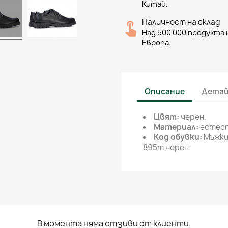
Китай.
Наличност на склад
Над 500 000 продукта н
Европа.
Описание
Детай
Цвят:
черен.
Материал:
естест
Код обувки:
Мъжки
895m черен.
В момента няма отзиви от клиенти.