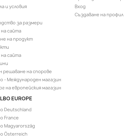
ла и условия
Вход
Създаване на профил
одство за размери
 на сайта
не на продукт
акти
 на сайта
ини
н решаване на спорове
bo - Международен магазин
ог на европейския магазин
LBO EUROPE
bo Deutschland
o France
bo Magyarország
o Österreich