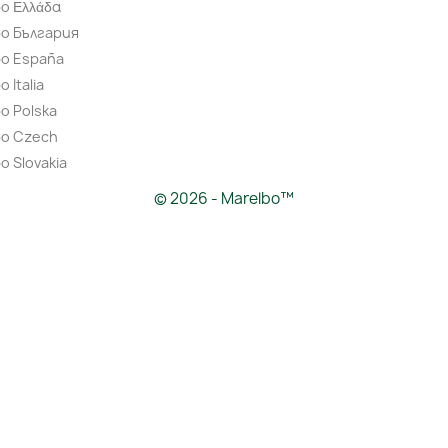
o Ελλάδα
bo България
bo España
 Italia
o Polska
bo Czech
o Slovakia
© 2026 - Marelbo™