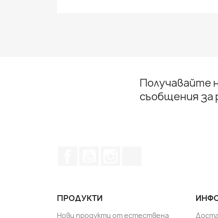
Получавайте н
съобщения за
Facebook
YouTube
Instagram Feed
TikTok
ПРОДУКТИ
ИНФО
Нови продукти от естествена
Доста