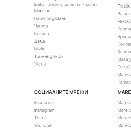
кожа - обувки, чанти и колани -
Прави
Marelbo
За нас
Най-продавани
Ръков
Чанти
Карта
Колани
Връща
Деца
Конт
Мъже
Карта
Тийнейджъри
Магаз
Жени
Онлай
Marel
Катал
СОЦИАЛНИТЕ МРЕЖИ
MARE
Facebook
Marel
Instagram
Marelb
TikTok
Marel
YouTube
Marelb