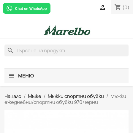
shopping_cart

(0)
search
МЕНЮ
Начало
Мъже
Мъжки спортни обувки
Мъжки
ежедневни/спортни обувки 970 черни