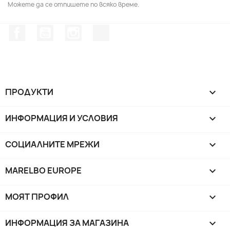
Можете да се отпишете по всяко време.
Facebook
YouTube
Instagram Feed
TikTok
ПРОДУКТИ

ИНФОРМАЦИЯ И УСЛОВИЯ

СОЦИАЛНИТЕ МРЕЖИ

MARELBO EUROPE

МОЯТ ПРОФИЛ

ИНФОРМАЦИЯ ЗА МАГАЗИНА
keyboard_arrow_down