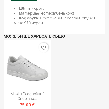
Цвят
: черен.
Материал:
естествена кожа.
Код обувки:
ежедневни/спортни обувки
мъже 970 черен.
МОЖЕ БИ ЩЕ ХАРЕСАТЕ СЪЩО
favorite_border
Мъжки Ежедневни/
Спортни...
75,00 €