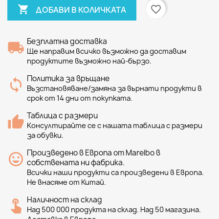

favorite_border
ДОБАВИ В КОЛИЧКАТА
Безплатна доставка
Ще направим всичко възможно да доставим
продуктите възможно най-бързо.
Политика за връщане
Възстановяване/замяна за върнати продукти в
срок от 14 дни от покупката.
Таблица с размери
Консултирайте се с нашата таблица с размери
за обувки.
Произведено в Европа от Marelbo в
собствената ни фабрика.
Всички наши продукти са произведени в Европа.
Не внасяме от Китай.
Наличност на склад
Над 500 000 продукта на склад. Над 50 магазина.