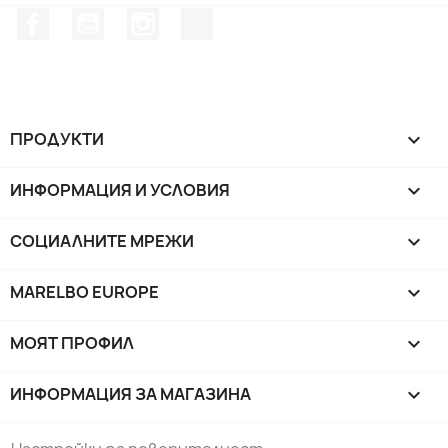
Facebook
YouTube
Instagram Feed
TikTok
ПРОДУКТИ

ИНФОРМАЦИЯ И УСЛОВИЯ

СОЦИАЛНИТЕ МРЕЖИ

MARELBO EUROPE

МОЯТ ПРОФИЛ

ИНФОРМАЦИЯ ЗА МАГАЗИНА
keyboard_arrow_down