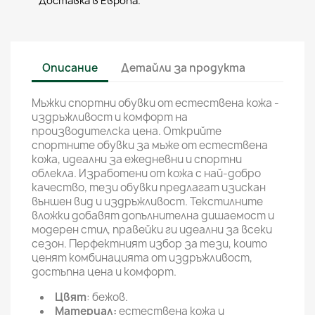
Доставка в Европа.
Описание
Детайли за продукта
Мъжки спортни обувки от естествена кожа -
издръжливост и комфорт на
производителска цена. Открийте
спортните обувки за мъже от естествена
кожа, идеални за ежедневни и спортни
облекла. Изработени от кожа с най-добро
качество, тези обувки предлагат изискан
външен вид и издръжливост. Текстилните
вложки добавят допълнителна дишаемост и
модерен стил, правейки ги идеални за всеки
сезон. Перфектният избор за тези, които
ценят комбинацията от издръжливост,
достъпна цена и комфорт.
Цвят
: бежов.
Материал:
естествена кожа и