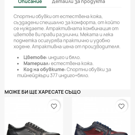
Описание
Детайли за продукта
Спортни обувки от естествена кожа,
създадени специално за комфорта, от който
се нуждаете. Атрактивната комбинация от
цветове ви прави различни. Меката и лека
подметка осигурява практично и удобно
ходене. Атрактивна цена от производителя.
Цветове:
индиго и бяло.
Материал:
естествена кожа.
Код на обувките:
Спортни обувки за
тийнейджъри 377 индиго+бяло.
МОЖЕ БИ ЩЕ ХАРЕСАТЕ СЪЩО
favorite_border
favorite_border