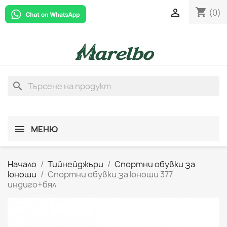
shopping_cart

(0)
search
МЕНЮ
Начало
Тийнейджъри
Спортни обувки за
юноши
Спортни обувки за юноши 377
индиго+бял