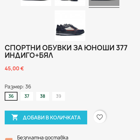
СПОРТНИ ОБУВКИ ЗА ЮНОШИ 377
ИНДИГО+БЯЛ
45,00 €
Размер: 36
36
37
38
39

favorite_border
ДОБАВИ В КОЛИЧКАТА
Безплатна доставка