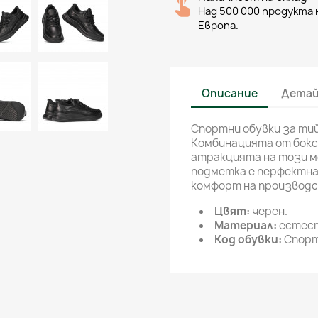
Над 500 000 продукта н
Европа.
Описание
Детай
Спортни обувки за ти
Комбинацията от боксо
атракцията на този мо
подметка е перфектна
комфорт на производс
Цвят:
черен.
Материал:
естест
Код обувки:
Спорт