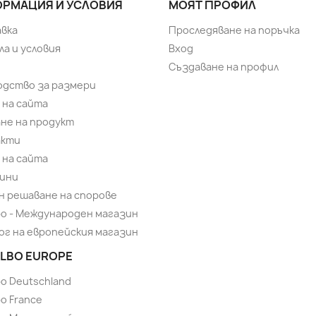
РМАЦИЯ И УСЛОВИЯ
МОЯТ ПРОФИЛ
вка
Проследяване на поръчка
ла и условия
Вход
Създаване на профил
одство за размери
 на сайта
не на продукт
акти
 на сайта
ини
н решаване на спорове
bo - Международен магазин
ог на европейския магазин
LBO EUROPE
bo Deutschland
o France