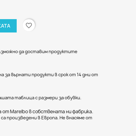
favorite_border
КАТА
възможно да доставим продуктите
а за върнати продукти в срок от 14 дни от
ашата таблица с размери за обувки.
 от Marelbo в собствената ни фабрика.
са произведени в Европа. Не внасяме от