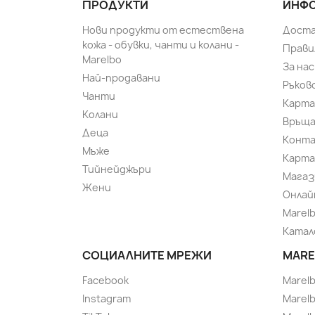
ПРОДУКТИ
ИНФО
Нови продукти от естествена
Доста
кожа - обувки, чанти и колани -
Прави
Marelbo
За нас
Най-продавани
Ръков
Чанти
Карта
Колани
Връща
Деца
Конт
Мъже
Карта
Тийнейджъри
Магаз
Жени
Онлай
Marel
Катал
СОЦИАЛНИТЕ МРЕЖИ
MARE
Facebook
Marel
Instagram
Marelb