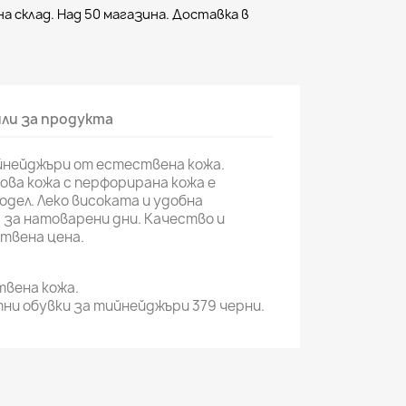
а склад. Над 50 магазина. Доставка в
ли за продукта
йнейджъри от естествена кожа.
ва кожа с перфорирана кожа е
дел. Леко високата и удобна
 за натоварени дни. Качество и
твена цена.
вена кожа.
ни обувки за тийнейджъри 379 черни.