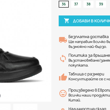
36
37
38
39

ДОБАВИ В КОЛИЧ
Безплатна доставка
Ще направим всичко 
възможно най-бързо.
Политика за връщане
Възстановяване/замян
покупката.
Таблица с размери
Консултирайте се с н
Произведено в Европа
Всички наши продукти 
Китай.
Наличност на склад