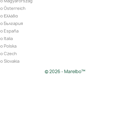
bo Magyarország
o Österreich
o Ελλάδα
bo България
bo España
 Italia
o Polska
bo Czech
o Slovakia
© 2026 - Marelbo™