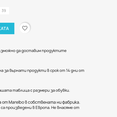
39
favorite_border
КАТА
възможно да доставим продуктите
а за върнати продукти в срок от 14 дни от
ашата таблица с размери за обувки.
 от Marelbo в собствената ни фабрика.
са произведени в Европа. Не внасяме от