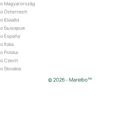
bo Magyarország
o Österreich
o Ελλάδα
bo България
bo España
 Italia
o Polska
bo Czech
o Slovakia
© 2026 - Marelbo™