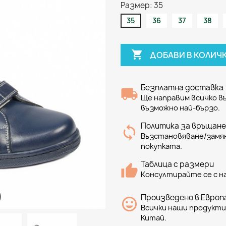
Размер: 35
35
36
37
38

ДОБАВИ В КОЛИЧ
Безплатна доставка
Ще направим всичко 
възможно най-бързо.
Политика за връщане
Възстановяване/замян
покупката.
Таблица с размери
Консултирайте се с н
Произведено в Европа
Всички наши продукти 
Китай.