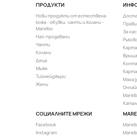
ПРОДУКТИ
ИНФО
Нови продукти от естествена
Доста
кожа - обувки, чанти и колани -
Прави
Marelbo
За нас
Най-продавани
Ръков
Чанти
Карта
Колани
Връща
Деца
Конт
Мъже
Карта
Тийнейджъри
Магаз
Жени
Онлай
Marel
Катал
СОЦИАЛНИТЕ МРЕЖИ
MARE
Facebook
Marel
Instagram
Marelb