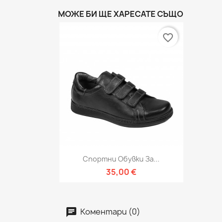
МОЖЕ БИ ЩЕ ХАРЕСАТЕ СЪЩО
favorite_border
Бърз преглед

Спортни Обувки За...
35,00 €
Коментари (0)