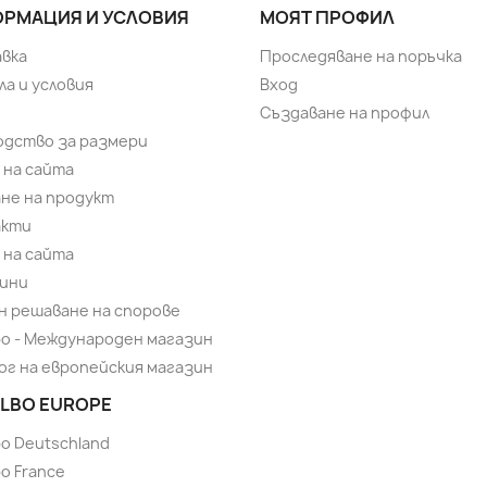
РМАЦИЯ И УСЛОВИЯ
МОЯТ ПРОФИЛ
вка
Проследяване на поръчка
ла и условия
Вход
Създаване на профил
одство за размери
 на сайта
не на продукт
акти
 на сайта
ини
н решаване на спорове
bo - Международен магазин
ог на европейския магазин
LBO EUROPE
bo Deutschland
o France