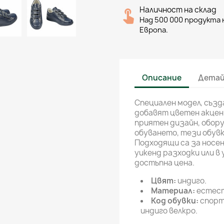
Наличност на склад
Над 500 000 продукта н
Европа.
Описание
Детай
Специален модел, създ
добавят цветен акцент
приятен дизайн, обору
обуването, тези обув
Подходящи са за носен
уикенд разходки или в
достъпна цена.
Цвят:
индиго.
Материал:
естест
Код обувки:
спорт
индиго велкро.