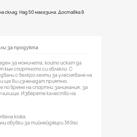
а склад. Над 50 магазина. Доставка в
ли за продукта
аден за момичета, които искат да
 към спортното си облекло. С
двани с велкро ленти за улесняване на
ки ще ви изненадат приятно.
е по време на спортни занимания, за
 училище. Изберете качество на
вена кожа.
ни обувки за тийнейджъри 369sc