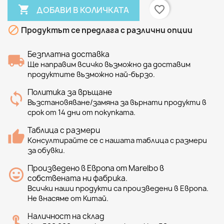

favorite_border
ДОБАВИ В КОЛИЧКАТА

Продуктът се предлага с различни опции
Безплатна доставка
Ще направим всичко възможно да доставим
продуктите възможно най-бързо.
Политика за връщане
Възстановяване/замяна за върнати продукти в
срок от 14 дни от покупката.
Таблица с размери
Консултирайте се с нашата таблица с размери
за обувки.
Произведено в Европа от Marelbo в
собствената ни фабрика.
Всички наши продукти са произведени в Европа.
Не внасяме от Китай.
Наличност на склад