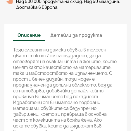
Над 500 000 продукта на склад. Над 50 магазина.
Доставка в Европа.
Описание
Детайли за продукта
Тези елегантни дамски обувки в телесен
цвят с ток от 7 см са създадени, за да
отговорят на очакванията на жените, които
ценят както качеството на материалите,
така и майсторството на изпълнението. С
прост и вечен дизайн, този модел е
предназначен да допълни облеклото, без да
го натоварва, добавяйки детайл, който
привлича вниманието без показност.
Изработени от внимателно подбрани
материали, обувките са безупречно
завършени, което ги превръща в основна
част от колекцията на всяка жена. Ако
искате обувки, които да издържат във