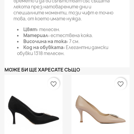
времето и да ви съпътстват със същата
лекота през натоварените дни и
специалните моменти, този чифт е точно
това, от което имате нужда.
Цвят:
телесен.
Материал:
естествена кожа.
Височина на тока:
7 см.
Код на обувката:
Елегантни дамски
обувки 1318 телесен.
МОЖЕ БИ ЩЕ ХАРЕСАТЕ СЪЩО
favorite_border
favorite_border