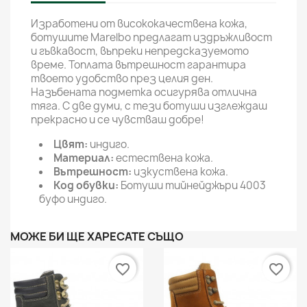
Изработени от висококачествена кожа,
ботушите Marelbo предлагат издръжливост
и гъвкавост, въпреки непредсказуемото
време. Топлата вътрешност гарантира
твоето удобство през целия ден.
Назъбената подметка осигурява отлична
тяга. С две думи, с тези ботуши изглеждаш
прекрасно и се чувстваш добре!
Цвят:
индиго.
Материал:
естествена кожа.
Вътрешност:
изкуствена кожа.
Код обувки:
Ботуши тийнейджъри 4003
буфо индиго.
МОЖЕ БИ ЩЕ ХАРЕСАТЕ СЪЩО
favorite_border
favorite_border