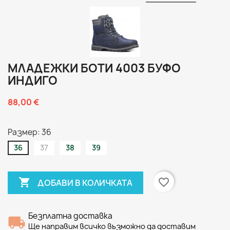
МЛАДЕЖКИ БОТИ 4003 БУФО
ИНДИГО
88,00 €
Размер: 36
36
37
38
39

favorite_border
ДОБАВИ В КОЛИЧКАТА
Безплатна доставка
Ще направим всичко възможно да доставим