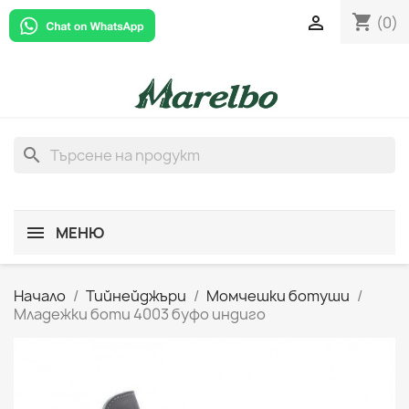
shopping_cart

(0)
search
МЕНЮ
Начало
Тийнейджъри
Момчешки ботуши
Младежки боти 4003 буфо индиго