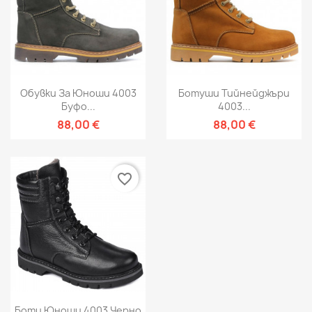
Обувки За Юноши 4003
Ботуши Тийнейджъри
Буфо...
4003...
88,00 €
88,00 €
favorite_border
Боти Юноши 4003 Черно