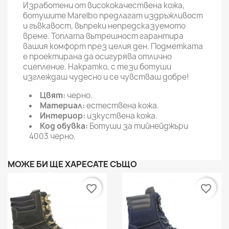
Изработени от висококачествена кожа,
ботушите Marelbo предлагат издръжливост
и гъвкавост, въпреки непредсказуемото
време. Топлата вътрешност гарантира
вашия комфорт през целия ден. Подметката
е проектирана да осигурява отлично
сцепление. Накратко, с тези ботуши
изглеждаш чудесно и се чувстваш добре!
Цвят:
черно.
Материал:
естествена кожа.
Интериор:
изкуствена кожа.
Код обувка:
Ботуши за тийнейджъри
4003 черно.
МОЖЕ БИ ЩЕ ХАРЕСАТЕ СЪЩО
favorite_border
favorite_border