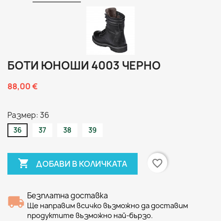
БОТИ ЮНОШИ 4003 ЧЕРНО
88,00 €
Размер: 36
36
37
38
39

favorite_border
ДОБАВИ В КОЛИЧКАТА
Безплатна доставка
Ще направим всичко възможно да доставим
продуктите възможно най-бързо.