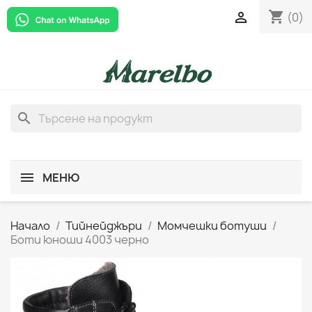
shopping_cart

(0)
search
МЕНЮ
Начало
Тийнейджъри
Момчешки ботуши
Боти юноши 4003 черно